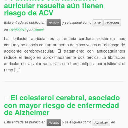
auricular resuelta aún tienen
riesgo de ACV
Esta entrada se publicó en
y se etiquetó como
Noticias
ACV
Fibrilación
en
18/05/2018
por
Daniel
La fibrilación auricular es la arritmia cardíaca sostenida más
común y se asocia con un aumento de cinco veces en el riesgo de
accidente cerebrovascular. El tratamiento con anticoagulantes
reduce el riesgo en aproximadamente dos tercios. La fibrilación
auricular no valvular se clasifica en tres subtipos: paroxística si el
ritmo […]
El colesterol cerebral, asociado
con mayor riesgo de enfermedad
de Alzheimer
Esta entrada se publicó en
y se etiquetó como
en
Noticias
Alzheimer