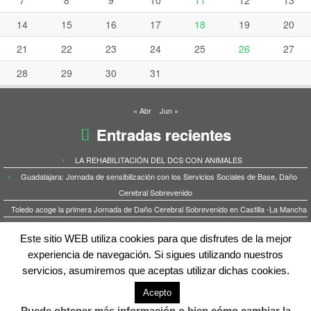
7
8
9
10
11
12
13
14
15
16
17
18
19
20
21
22
23
24
25
26
27
28
29
30
31
« Abr
Jun »
Entradas recientes
LA REHABILITACIÓN DEL DCS CON ANIMALES
Guadalajara: Jornada de sensibilización con los Servicios Sociales de Base, Daño
Cerebral Sobrevenido
Toledo acoge la primera Jornada de Daño Cerebral Sobrevenido en Castilla -La Mancha
LA DIPUTACIÓN DE TOLEDO MANTIENE EL APOYO AL DAÑO CEREBRAL POR
Este sitio WEB utiliza cookies para que disfrutes de la mejor
SÉPTIMO AÑO
experiencia de navegación. Si sigues utilizando nuestros
ICTUS: la mujer y el riesgo de infarto cerebral
servicios, asumiremos que aceptas utilizar dichas cookies.
Acepto
Puede obtener más información o bien cómo cambiar la