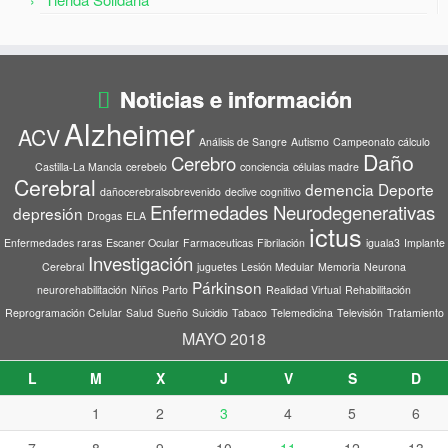
Noticias e información
Alzheimer
ACV
Análisis de Sangre
Autismo
Campeonato cálculo
Daño
Cerebro
Castilla-La Mancla
cerebelo
conciencia
células madre
Cerebral
demencia
Deporte
dañocerebralsobrevenido
declive cognitivo
Enfermedades Neurodegenerativas
depresión
Drogas
ELA
ictus
Enfermedades raras
Escaner Ocular
Farmaceuticas
Fibrilación
iguala3
Implante
Investigación
Cerebral
juguetes
Lesión Medular
Memoria
Neurona
Párkinson
neurorehabilitación
Niños
Parto
Realidad Virtual
Rehabilitación
Reprogramación Celular
Salud
Sueño
Suicidio
Tabaco
Telemedicina
Televisión
Tratamiento
MAYO 2018
L
M
X
J
V
S
D
1
2
3
4
5
6