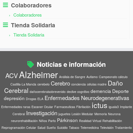
Colaboradores
Colaboradores
Tienda Solidaria
Tienda Solidaria
Noticias e información
Alzheimer
ACV
Análisis de Sangre
Autismo
Campeonato cálculo
Daño
Cerebro
Castilla-La Mancla
cerebelo
conciencia
células madre
Cerebral
demencia
Deporte
dañocerebralsobrevenido
declive cognitivo
Enfermedades Neurodegenerativas
depresión
Drogas
ELA
ictus
Enfermedades raras
Escaner Ocular
Farmaceuticas
Fibrilación
iguala3
Implante
Investigación
Cerebral
juguetes
Lesión Medular
Memoria
Neurona
Párkinson
neurorehabilitación
Niños
Parto
Realidad Virtual
Rehabilitación
Reprogramación Celular
Salud
Sueño
Suicidio
Tabaco
Telemedicina
Televisión
Tratamiento