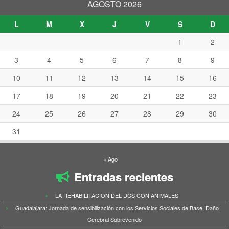
AGOSTO 2026
L
M
X
J
V
S
D
1
2
3
4
5
6
7
8
9
10
11
12
13
14
15
16
17
18
19
20
21
22
23
24
25
26
27
28
29
30
31
« Ago
Entradas recientes
LA REHABILITACIÓN DEL DCS CON ANIMALES
Guadalajara: Jornada de sensibilización con los Servicios Sociales de Base, Daño
Cerebral Sobrevenido