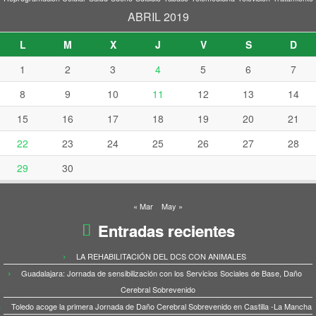
ABRIL 2019
L
M
X
J
V
S
D
1
2
3
4
5
6
7
8
9
10
11
12
13
14
15
16
17
18
19
20
21
22
23
24
25
26
27
28
29
30
« Mar
May »
Entradas recientes
LA REHABILITACIÓN DEL DCS CON ANIMALES
Guadalajara: Jornada de sensibilización con los Servicios Sociales de Base, Daño
Cerebral Sobrevenido
Toledo acoge la primera Jornada de Daño Cerebral Sobrevenido en Castilla -La Mancha