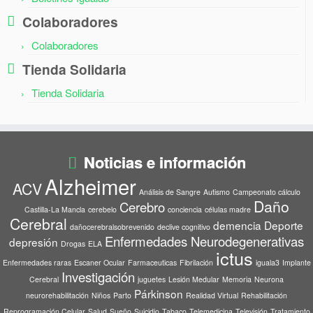
Colaboradores
Colaboradores
Tienda Solidaria
Tienda Solidaria
Noticias e información
Alzheimer
ACV
Análisis de Sangre
Autismo
Campeonato cálculo
Daño
Cerebro
Castilla-La Mancla
cerebelo
conciencia
células madre
Cerebral
demencia
Deporte
dañocerebralsobrevenido
declive cognitivo
Enfermedades Neurodegenerativas
depresión
Drogas
ELA
ictus
Enfermedades raras
Escaner Ocular
Farmaceuticas
Fibrilación
iguala3
Implante
Investigación
Cerebral
juguetes
Lesión Medular
Memoria
Neurona
Párkinson
neurorehabilitación
Niños
Parto
Realidad Virtual
Rehabilitación
Reprogramación Celular
Salud
Sueño
Suicidio
Tabaco
Telemedicina
Televisión
Tratamiento