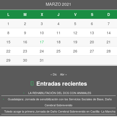
MARZO 2021
L
M
X
J
V
S
D
1
2
3
4
5
6
7
8
9
10
11
12
13
14
15
16
17
18
19
20
21
22
23
24
25
26
27
28
29
30
31
« Dic
Abr »
Entradas recientes
LA REHABILITACIÓN DEL DCS CON ANIMALES
Guadalajara: Jornada de sensibilización con los Servicios Sociales de Base, Daño
Cerebral Sobrevenido
Toledo acoge la primera Jornada de Daño Cerebral Sobrevenido en Castilla -La Mancha