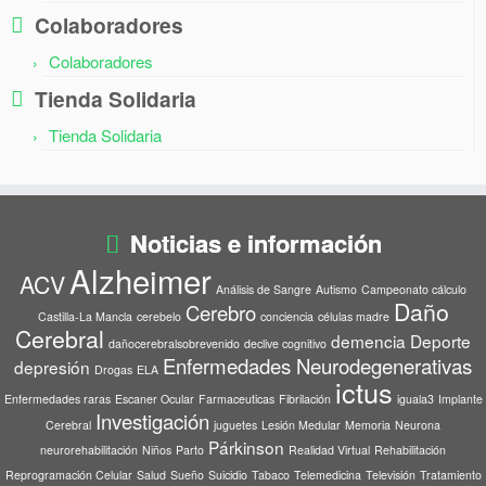
Colaboradores
Colaboradores
Tienda Solidaria
Tienda Solidaria
Noticias e información
Alzheimer
ACV
Análisis de Sangre
Autismo
Campeonato cálculo
Daño
Cerebro
Castilla-La Mancla
cerebelo
conciencia
células madre
Cerebral
demencia
Deporte
dañocerebralsobrevenido
declive cognitivo
Enfermedades Neurodegenerativas
depresión
Drogas
ELA
ictus
Enfermedades raras
Escaner Ocular
Farmaceuticas
Fibrilación
iguala3
Implante
Investigación
Cerebral
juguetes
Lesión Medular
Memoria
Neurona
Párkinson
neurorehabilitación
Niños
Parto
Realidad Virtual
Rehabilitación
Reprogramación Celular
Salud
Sueño
Suicidio
Tabaco
Telemedicina
Televisión
Tratamiento