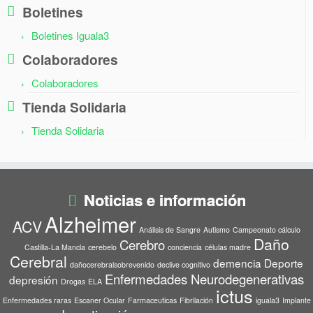
Boletines
Boletines Iguala3
Colaboradores
Colaboradores
Tienda Solidaria
Tienda Solidaria
Noticias e información
Alzheimer
ACV
Análisis de Sangre
Autismo
Campeonato cálculo
Daño
Cerebro
Castilla-La Mancla
cerebelo
conciencia
células madre
Cerebral
demencia
Deporte
dañocerebralsobrevenido
declive cognitivo
Enfermedades Neurodegenerativas
depresión
Drogas
ELA
ictus
Enfermedades raras
Escaner Ocular
Farmaceuticas
Fibrilación
iguala3
Implante