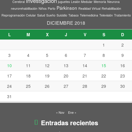
Investigación
Cerebral
juguetes
Lesión Medular
Memoria
Neurona
Párkinson
neurorehabilitación
Niños
Parto
Realidad Virtual
Rehabilitación
Reprogramación Celular
Salud
Sueño
Suicidio
Tabaco
Telemedicina
Televisión
Tratamiento
DICIEMBRE 2018
L
M
X
J
V
S
D
1
2
3
4
5
6
7
8
9
10
11
12
13
14
15
16
17
18
19
20
21
22
23
24
25
26
27
28
29
30
31
« Nov
Ene »
Entradas recientes