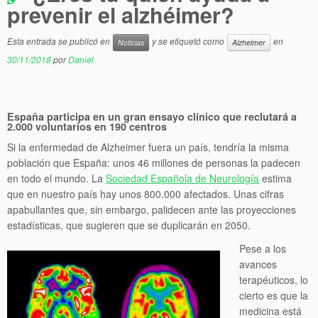
prevenir el alzhéimer?
Esta entrada se publicó en
y se etiquetó como
en
Noticias
Alzheimer
30/11/2018
por
Daniel
España participa en un gran ensayo clínico que reclutará a
2.000 voluntarios en 190 centros
Si la enfermedad de Alzheimer fuera un país, tendría la misma
población que España: unos 46 millones de personas la padecen
en todo el mundo. La
Sociedad Española de Neurología
estima
que en nuestro país hay unos 800.000 afectados. Unas cifras
apabullantes que, sin embargo, palidecen ante las proyecciones
estadísticas, que sugieren que se duplicarán en 2050.
Pese a los
avances
terapéuticos, lo
cierto es que la
medicina está