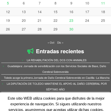
5
6
7
8
9
10
11
12
13
14
15
16
17
18
19
20
21
22
23
24
25
26
27
28
29
30
« Oct
Dic »
Entradas recientes
LA REHABILITACIÓN DEL DCS CON ANIMALES
Guadalajara: Jornada de sensibilización con los Servicios Sociales de Base, Daño
Cerebral Sobrevenido
Toledo acoge la primera Jornada de Daño Cerebral Sobrevenido en Castilla -La Mancha
LA DIPUTACIÓN DE TOLEDO MANTIENE EL APOYO AL DAÑO CEREBRAL POR
SÉPTIMO AÑO
ICTUS: la mujer y el riesgo de infarto cerebral
Este sitio WEB utiliza cookies para que disfrutes de la mejor
experiencia de navegación. Si sigues utilizando nuestros
servicios, asumiremos que aceptas utilizar dichas cookies.