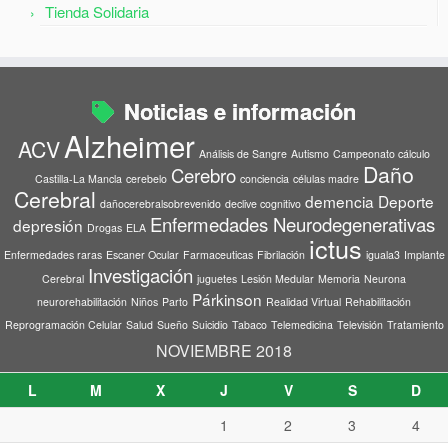
Tienda Solidaria
Noticias e información
Alzheimer
ACV
Análisis de Sangre
Autismo
Campeonato cálculo
Daño
Cerebro
Castilla-La Mancla
cerebelo
conciencia
células madre
Cerebral
demencia
Deporte
dañocerebralsobrevenido
declive cognitivo
Enfermedades Neurodegenerativas
depresión
Drogas
ELA
ictus
Enfermedades raras
Escaner Ocular
Farmaceuticas
Fibrilación
iguala3
Implante
Investigación
Cerebral
juguetes
Lesión Medular
Memoria
Neurona
Párkinson
neurorehabilitación
Niños
Parto
Realidad Virtual
Rehabilitación
Reprogramación Celular
Salud
Sueño
Suicidio
Tabaco
Telemedicina
Televisión
Tratamiento
NOVIEMBRE 2018
L
M
X
J
V
S
D
1
2
3
4