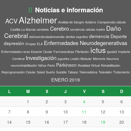
Noticias e información
Alzheimer
ACV
Análisis de Sangre
Autismo
Campeonato cálculo
Daño
Cerebro
Castilla-La Mancla
cerebelo
conciencia
células madre
Cerebral
demencia
Deporte
dañocerebralsobrevenido
declive cognitivo
Enfermedades Neurodegenerativas
depresión
Drogas
ELA
ictus
Enfermedades raras
Escaner Ocular
Farmaceuticas
Fibrilación
iguala3
Implante
Investigación
Cerebral
juguetes
Lesión Medular
Memoria
Neurona
Párkinson
neurorehabilitación
Niños
Parto
Realidad Virtual
Rehabilitación
Reprogramación Celular
Salud
Sueño
Suicidio
Tabaco
Telemedicina
Televisión
Tratamiento
ENERO 2019
L
M
X
J
V
S
D
1
2
3
4
5
6
7
8
9
10
11
12
13
14
15
16
17
18
19
20