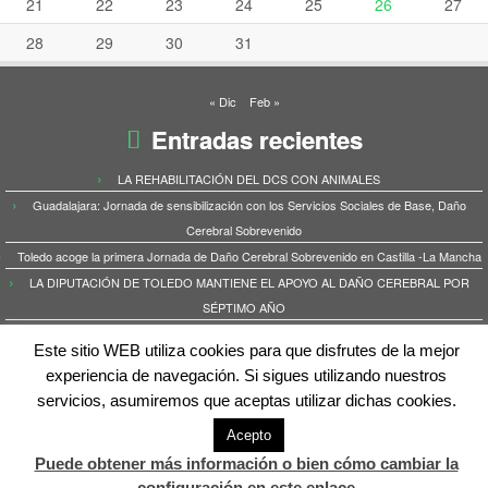
21
22
23
24
25
26
27
28
29
30
31
« Dic
Feb »
Entradas recientes
LA REHABILITACIÓN DEL DCS CON ANIMALES
Guadalajara: Jornada de sensibilización con los Servicios Sociales de Base, Daño
Cerebral Sobrevenido
Toledo acoge la primera Jornada de Daño Cerebral Sobrevenido en Castilla -La Mancha
LA DIPUTACIÓN DE TOLEDO MANTIENE EL APOYO AL DAÑO CEREBRAL POR
SÉPTIMO AÑO
ICTUS: la mujer y el riesgo de infarto cerebral
Este sitio WEB utiliza cookies para que disfrutes de la mejor
experiencia de navegación. Si sigues utilizando nuestros
servicios, asumiremos que aceptas utilizar dichas cookies.
Acepto
·
© 2026
Iguala3
·
Funciona con
·
Diseñado con el
Tema Customizr
·
Puede obtener más información o bien cómo cambiar la
configuración en este enlace