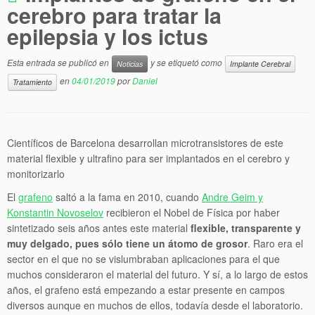
cerebro para tratar la
epilepsia y los ictus
Esta entrada se publicó en
y se etiquetó como
Noticias
Implante Cerebral
en
04/01/2019
por
Daniel
Tratamiento
Científicos de Barcelona desarrollan microtransistores de este
material flexible y ultrafino para ser implantados en el cerebro y
monitorizarlo
El
grafeno
saltó a la fama en 2010, cuando
Andre Geim y
Konstantin Novoselov
recibieron el Nobel de Física por haber
sintetizado seis años antes este material
flexible, transparente y
muy delgado, pues sólo tiene un átomo de grosor
. Raro era el
sector en el que no se vislumbraban aplicaciones para el que
muchos consideraron el material del futuro. Y sí, a lo largo de estos
años, el grafeno está empezando a estar presente en campos
diversos aunque en muchos de ellos, todavía desde el laboratorio.