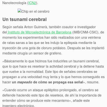
Nanotecnología (
ICN2
).
Un tsunami cerebral
Según señala Anton Guimerà, también coautor e investigador
del
Instituto de Microelectrónica de Barcelona
(IMB/CNM-CSIC), de
momento los experimentos han sido realizados con una veintena
de ratas sanas a las que se les indujo la epilepsia mediante la
inyección de una gota de cloruro potásico. Después se les implantó
mediante cirugía un sensor de grafeno.
«Básicamente lo que hicimos fue inducirles un tsunami cerebral,
que lo que hace es
resetear
la actividad cerebral y la detiene hasta
que vuelve a la normalidad. Este tipo de señales cerebrales se
propagan a una velocidad muy lenta y lo que hemos conseguido es
hacer
un
mapeado
de cómo se propaga esa señal
», resume.
«Cuando ocurre un ataque epiléptico prolongado, el cerebro se
defiende haciendo este tipo de
reseteos
, de ahí la importancia de
entender cómo se produce este mecanismo», añade este
ingeniero electrónico.