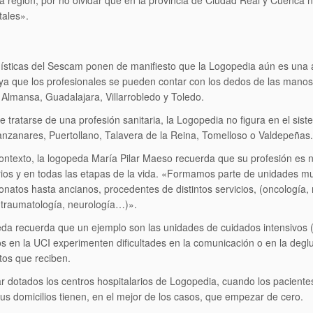
a región, por no olvidar que en la provincia de Ciudad Real y Cuenca 
tales».
ísticas del Sescam ponen de manifiesto que la Logopedia aún es una a
a que los profesionales se pueden contar con los dedos de las manos. 
 Almansa, Guadalajara, Villarrobledo y Toledo.
e tratarse de una profesión sanitaria, la Logopedia no figura en el s
anzanares, Puertollano, Talavera de la Reina, Tomelloso o Valdepeñas.
ontexto, la logopeda María Pilar Maeso recuerda que su profesión es nec
rios y en todas las etapas de la vida. «Formamos parte de unidades mul
natos hasta ancianos, procedentes de distintos servicios, (oncología, ma
, traumatología, neurología…)».
da recuerda que un ejemplo son las unidades de cuidados intensivos 
s en la UCI experimenten dificultades en la comunicación o en la deg
tos que reciben.
ar dotados los centros hospitalarios de Logopedia, cuando los paciente
sus domicilios tienen, en el mejor de los casos, que empezar de cero.