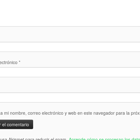
ectrónico
*
a mi nombre, correo electrónico y web en este navegador para la pró
o usa Akismet para reducir el spam.
Aprende cómo se procesan los dato