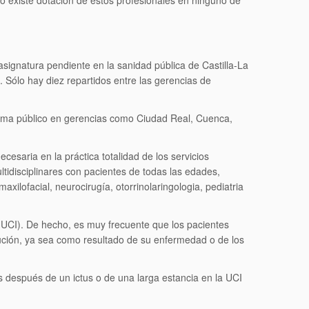
no existe dotación de estos profesionales en ninguno de
signatura pendiente en la sanidad pública de Castilla-La
Sólo hay diez repartidos entre las gerencias de
istema público en gerencias como Ciudad Real, Cuenca,
esaria en la práctica totalidad de los servicios
tidisciplinares con pacientes de todas las edades,
xilofacial, neurocirugía, otorrinolaringologia, pediatria
(UCI). De hecho, es muy frecuente que los pacientes
lución, ya sea como resultado de su enfermedad o de los
s después de un ictus o de una larga estancia en la UCI