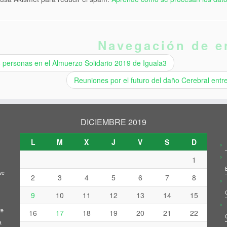
Navegación de e
personas en el Almuerzo Solidario 2019 de Iguala3
Reuniones por el futuro del daño Cerebral entr
DICIEMBRE 2019
L
M
X
J
V
S
D
1
ve
2
3
4
5
6
7
8
9
10
11
12
13
14
15
te
16
17
18
19
20
21
22
a