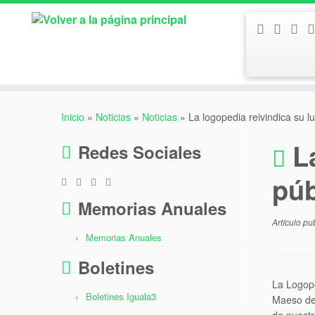
Saltar
al
Inicio
»
Noticias
»
Noticias
»
La logopedia reivindica su l
contenido
L
Redes Sociales
púb
Memorias Anuales
Artículo p
Memorias Anuales
Boletines
La Logope
Boletines Iguala3
Maeso den