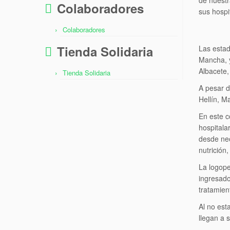
de nuestr
Colaboradores
sus hospi
Colaboradores
Tienda Solidaria
Las estad
Mancha, y
Albacete,
Tienda Solidaria
A pesar d
Hellín, M
En este c
hospitala
desde neo
nutrición
La logope
ingresado
tratamien
Al no est
llegan a 