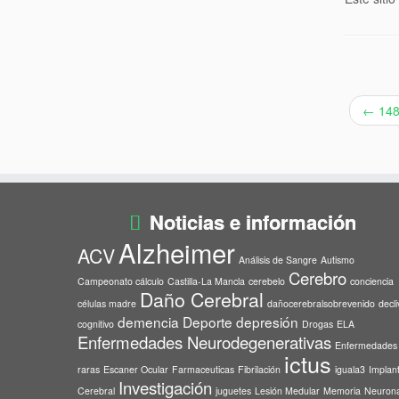
←
148 
Noticias e información
Alzheimer
ACV
Análisis de Sangre
Autismo
Cerebro
Campeonato cálculo
Castilla-La Mancla
cerebelo
conciencia
Daño Cerebral
células madre
dañocerebralsobrevenido
decli
demencia
Deporte
depresión
cognitivo
Drogas
ELA
Enfermedades Neurodegenerativas
Enfermedades
ictus
raras
Escaner Ocular
Farmaceuticas
Fibrilación
iguala3
Implan
Investigación
Cerebral
juguetes
Lesión Medular
Memoria
Neuron