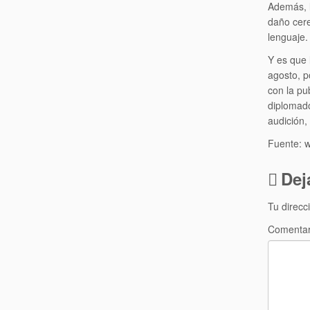
Además, l
daño cere
lenguaje.
Y es que 
agosto, p
con la pu
diplomado
audición,
Fuente: w
Dej
Tu direcc
Comenta