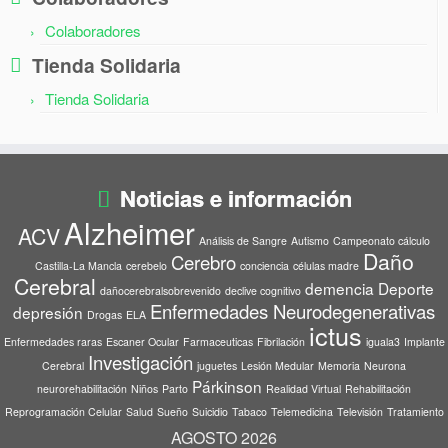
Colaboradores
Tienda Solidaria
Tienda Solidaria
Noticias e información
Alzheimer
ACV
Análisis de Sangre
Autismo
Campeonato cálculo
Daño
Cerebro
Castilla-La Mancla
cerebelo
conciencia
células madre
Cerebral
demencia
Deporte
dañocerebralsobrevenido
declive cognitivo
Enfermedades Neurodegenerativas
depresión
Drogas
ELA
ictus
Enfermedades raras
Escaner Ocular
Farmaceuticas
Fibrilación
iguala3
Implante
Investigación
Cerebral
juguetes
Lesión Medular
Memoria
Neurona
Párkinson
neurorehabilitación
Niños
Parto
Realidad Virtual
Rehabilitación
Reprogramación Celular
Salud
Sueño
Suicidio
Tabaco
Telemedicina
Televisión
Tratamiento
AGOSTO 2026