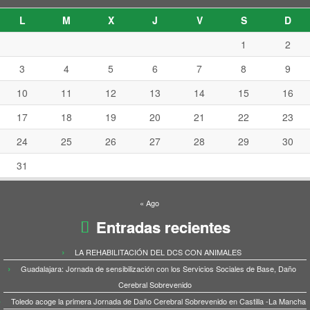
L
M
X
J
V
S
D
1
2
3
4
5
6
7
8
9
10
11
12
13
14
15
16
17
18
19
20
21
22
23
24
25
26
27
28
29
30
31
« Ago
Entradas recientes
LA REHABILITACIÓN DEL DCS CON ANIMALES
Guadalajara: Jornada de sensibilización con los Servicios Sociales de Base, Daño
Cerebral Sobrevenido
Toledo acoge la primera Jornada de Daño Cerebral Sobrevenido en Castilla -La Mancha