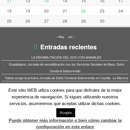
11
12
13
14
15
16
17
18
19
20
21
22
23
24
25
26
27
28
29
30
« May
Jul »
Entradas recientes
LA REHABILITACIÓN DEL DCS CON ANIMALES
Guadalajara: Jornada de sensibilización con los Servicios Sociales de Base, Daño
Cerebral Sobrevenido
Toledo acoge la primera Jornada de Daño Cerebral Sobrevenido en Castilla -La Mancha
LA DIPUTACIÓN DE TOLEDO MANTIENE EL APOYO AL DAÑO CEREBRAL POR
Este sitio WEB utiliza cookies para que disfrutes de la mejor
SÉPTIMO AÑO
experiencia de navegación. Si sigues utilizando nuestros
ICTUS: la mujer y el riesgo de infarto cerebral
servicios, asumiremos que aceptas utilizar dichas cookies.
Acepto
Puede obtener más información o bien cómo cambiar la
·
© 2026
Iguala3
·
Funciona con
·
Diseñado con el
Tema Customizr
·
configuración en este enlace