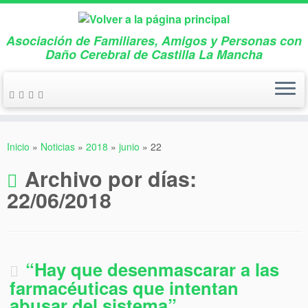
Asociación de Familiares, Amigos y Personas con
Daño Cerebral de Castilla La Mancha
Saltar
al
Inicio
»
Noticias
»
2018
»
junio
»
22
contenido
Archivo por días:
22/06/2018
“Hay que desenmascarar a las
farmacéuticas que intentan
abusar del sistema”