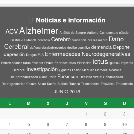
Noticias e información
Alzheimer
ACV
Análisis de Sangre
Autismo
Campeonato cálculo
Daño
Cerebro
Castilla-La Mancla
cerebelo
conciencia
células madre
Cerebral
demencia
Deporte
dañocerebralsobrevenido
declive cognitivo
Enfermedades Neurodegenerativas
depresión
Drogas
ELA
ictus
Enfermedades raras
Escaner Ocular
Farmaceuticas
Fibrilación
iguala3
Implante
Investigación
Cerebral
juguetes
Lesión Medular
Memoria
Neurona
Párkinson
neurorehabilitación
Niños
Parto
Realidad Virtual
Rehabilitación
Reprogramación Celular
Salud
Sueño
Suicidio
Tabaco
Telemedicina
Televisión
Tratamiento
JUNIO 2018
L
M
X
J
V
S
D
1
2
3
4
5
6
7
8
9
10