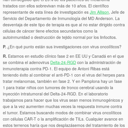
tratados con ellos sobrevivan más de 10 años. El científico
representante de esta línea de investigación es
Jim Allison
, Jefe de
Servicio del Departamento de Inmunología del MD Anderson. La
desventaja de este tipo de terapia es que al no estar dirigido contra
células de cáncer tiene efectos secundarios como la
autoinmunidad o destrucción de tejido normal por los linfocitos.
P.
¿En qué punto están sus investigaciones con virus oncolíticos?
R.
Estamos en estudio clínico fase 2 en EE UU y Canadá en el que
se combina el adenovirus
Delta-24-RGD
con la administración de
inmunoterapia contra PD-1. El equipo de Antoni Ribas está
teniendo éxito al combinar el anti-PD-1 con el virus del herpes para
tratar melanomas, también en fase 2. Y en Pamplona hay un fase
1 para tratar niños con tumores de tronco cerebral usando la
inyección intratumoral del Delta-24-RGD. En el laboratorio
trabajamos para hacer que los virus sean menos inmunogénicos y
que a la vez aumenten muchas veces la respuesta inmune contra
el tumor. Estamos buscando modos de combinar virus oncolíticos
con células CAR-T o la amplificación de TILs. Cualquier avance en
estos terrenos haría que nos desplazásemos del tratamiento de los