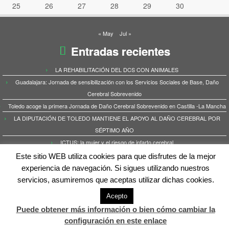
25
26
27
28
29
30
« May
Jul »
Entradas recientes
LA REHABILITACIÓN DEL DCS CON ANIMALES
Guadalajara: Jornada de sensibilización con los Servicios Sociales de Base, Daño
Cerebral Sobrevenido
Toledo acoge la primera Jornada de Daño Cerebral Sobrevenido en Castilla -La Mancha
LA DIPUTACIÓN DE TOLEDO MANTIENE EL APOYO AL DAÑO CEREBRAL POR
SÉPTIMO AÑO
ICTUS: la mujer y el riesgo de infarto cerebral
Este sitio WEB utiliza cookies para que disfrutes de la mejor
experiencia de navegación. Si sigues utilizando nuestros
servicios, asumiremos que aceptas utilizar dichas cookies.
·
© 2026
Iguala3
·
Funciona con
·
Diseñado con el
Tema Customizr
·
Acepto
Puede obtener más información o bien cómo cambiar la
configuración en este enlace