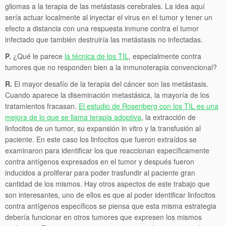
gliomas a la terapia de las metástasis cerebrales. La idea aquí
sería actuar localmente al inyectar el virus en el tumor y tener un
efecto a distancia con una respuesta inmune contra el tumor
infectado que también destruiría las metástasis no infectadas.
P.
¿Qué le parece
la técnica de los TIL
, especialmente contra
tumores que no responden bien a la inmunoterapia convencional?
R.
El mayor desafío de la terapia del cáncer son las metástasis.
Cuando aparece la diseminación metastásica, la mayoría de los
tratamientos fracasan.
El estudio de Rosenberg con los TIL es una
mejora de lo que se llama terapia adoptiva
, la extracción de
linfocitos de un tumor, su expansión in vitro y la transfusión al
paciente. En este caso los linfocitos que fueron extraídos se
examinaron para identificar los que reaccionan específicamente
contra antígenos expresados en el tumor y después fueron
inducidos a proliferar para poder trasfundir al paciente gran
cantidad de los mismos. Hay otros aspectos de este trabajo que
son interesantes, uno de ellos es que al poder identificar linfocitos
contra antígenos específicos se piensa que esta misma estrategia
debería funcionar en otros tumores que expresen los mismos