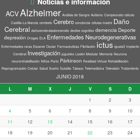
Noticias e información
Alzheimer
ACV
Análisis de Sangre
Autismo
Campeonato cálculo
Daño
Cerebro
Castilla-La Mancla
cerebelo
conciencia
células madre
Cerebral
demencia
Deporte
dañocerebralsobrevenido
declive cognitivo
Enfermedades Neurodegenerativas
depresión
Drogas
ELA
ictus
Enfermedades raras
Escaner Ocular
Farmaceuticas
Fibrilación
iguala3
Implante
Investigación
Cerebral
juguetes
Lesión Medular
Memoria
Neurona
Párkinson
neurorehabilitación
Niños
Parto
Realidad Virtual
Rehabilitación
Reprogramación Celular
Salud
Sueño
Suicidio
Tabaco
Telemedicina
Televisión
Tratamiento
JUNIO 2018
L
M
X
J
V
S
D
1
2
3
4
5
6
7
8
9
10
11
12
13
14
15
16
17
18
19
20
21
22
23
24