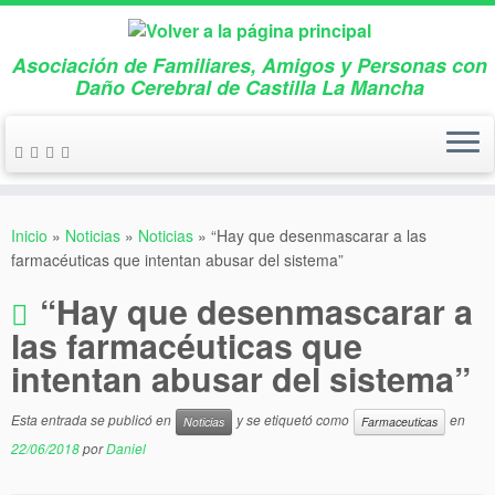
Asociación de Familiares, Amigos y Personas con
Daño Cerebral de Castilla La Mancha
Saltar
al
Inicio
»
Noticias
»
Noticias
»
“Hay que desenmascarar a las
contenido
farmacéuticas que intentan abusar del sistema”
“Hay que desenmascarar a
las farmacéuticas que
intentan abusar del sistema”
Esta entrada se publicó en
y se etiquetó como
en
Noticias
Farmaceuticas
22/06/2018
por
Daniel