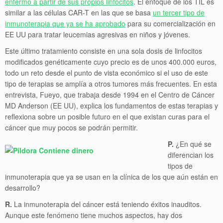
enfermo a partir de sus propios linfocitos
. El enfoque de los TIL es
similar a las células CAR-T en las que se basa
un tercer tipo de
inmunoterapia que ya se ha aprobado
para su comercialización en
EE UU para tratar leucemias agresivas en niños y jóvenes.
Este último tratamiento consiste en una sola dosis de linfocitos
modificados genéticamente cuyo precio es de unos 400.000 euros,
todo un reto desde el punto de vista económico si el uso de este
tipo de terapias se amplía a otros tumores más frecuentes. En esta
entrevista, Fueyo, que trabaja desde 1994 en el Centro de Cáncer
MD Anderson (EE UU), explica los fundamentos de estas terapias y
reflexiona sobre un posible futuro en el que existan curas para el
cáncer que muy pocos se podrán permitir.
P.
¿En qué se
diferencian los
tipos de
inmunoterapia que ya se usan en la clínica de los que aún están en
desarrollo?
R.
La inmunoterapia del cáncer está teniendo éxitos inauditos.
Aunque este fenómeno tiene muchos aspectos, hay dos