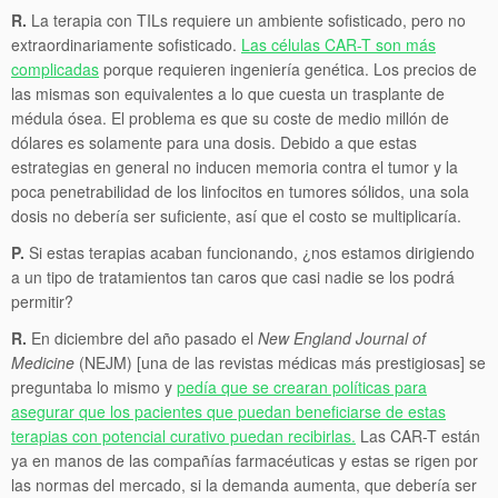
R.
La terapia con TILs requiere un ambiente sofisticado, pero no
extraordinariamente sofisticado.
Las células CAR-T son más
complicadas
porque requieren ingeniería genética. Los precios de
las mismas son equivalentes a lo que cuesta un trasplante de
médula ósea. El problema es que su coste de medio millón de
dólares es solamente para una dosis. Debido a que estas
estrategias en general no inducen memoria contra el tumor y la
poca penetrabilidad de los linfocitos en tumores sólidos, una sola
dosis no debería ser suficiente, así que el costo se multiplicaría.
P.
Si estas terapias acaban funcionando, ¿nos estamos dirigiendo
a un tipo de tratamientos tan caros que casi nadie se los podrá
permitir?
R.
En diciembre del año pasado el
New England Journal of
Medicine
(NEJM) [una de las revistas médicas más prestigiosas] se
preguntaba lo mismo y
pedía que se crearan políticas para
asegurar que los pacientes que puedan beneficiarse de estas
terapias con potencial curativo puedan recibirlas.
Las CAR-T están
ya en manos de las compañías farmacéuticas y estas se rigen por
las normas del mercado, si la demanda aumenta, que debería ser