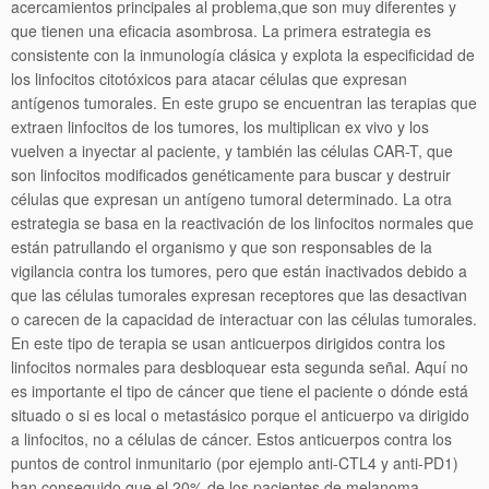
acercamientos principales al problema,que son muy diferentes y
que tienen una eficacia asombrosa. La primera estrategia es
consistente con la inmunología clásica y explota la especificidad de
los linfocitos citotóxicos para atacar células que expresan
antígenos tumorales. En este grupo se encuentran las terapias que
extraen linfocitos de los tumores, los multiplican ex vivo y los
vuelven a inyectar al paciente, y también las células CAR-T, que
son linfocitos modificados genéticamente para buscar y destruir
células que expresan un antígeno tumoral determinado. La otra
estrategia se basa en la reactivación de los linfocitos normales que
están patrullando el organismo y que son responsables de la
vigilancia contra los tumores, pero que están inactivados debido a
que las células tumorales expresan receptores que las desactivan
o carecen de la capacidad de interactuar con las células tumorales.
En este tipo de terapia se usan anticuerpos dirigidos contra los
linfocitos normales para desbloquear esta segunda señal. Aquí no
es importante el tipo de cáncer que tiene el paciente o dónde está
situado o si es local o metastásico porque el anticuerpo va dirigido
a linfocitos, no a células de cáncer. Estos anticuerpos contra los
puntos de control inmunitario (por ejemplo anti-CTL4 y anti-PD1)
han conseguido que el 20% de los pacientes de melanoma